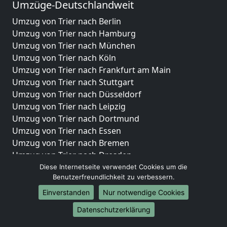
Umzüge-Deutschlandweit
Umzug von Trier nach Berlin
Umzug von Trier nach Hamburg
Umzug von Trier nach München
Umzug von Trier nach Köln
Umzug von Trier nach Frankfurt am Main
Umzug von Trier nach Stuttgart
Umzug von Trier nach Düsseldorf
Umzug von Trier nach Leipzig
Umzug von Trier nach Dortmund
Umzug von Trier nach Essen
Umzug von Trier nach Bremen
Umzug von Trier nach Dresden
Umzug von Trier nach Hannover
Diese Internetseite verwendet Cookies um die
Benutzerfreundlichkeit zu verbessern.
Umzug von Trier nach Nürnberg
Umzug von Trier nach Duisburg
Einverstanden
Nur notwendige Cookies
Umzug von Trier nach Bochum
Datenschutzerklärung
Umzug von Trier nach Wuppertal