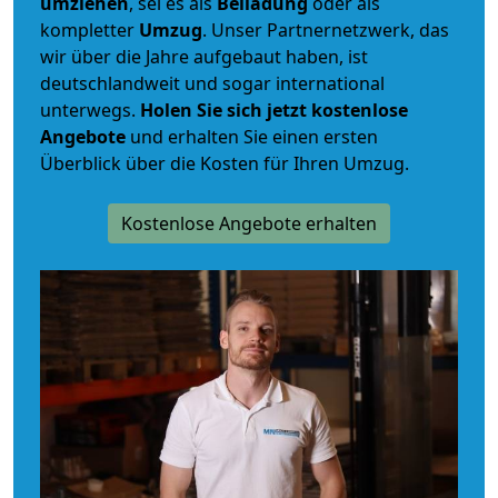
umziehen
, sei es als
Beiladung
oder als
kompletter
Umzug
. Unser Partnernetzwerk, das
wir über die Jahre aufgebaut haben, ist
deutschlandweit und sogar international
unterwegs.
Holen Sie sich jetzt kostenlose
Angebote
und erhalten Sie einen ersten
Überblick über die Kosten für Ihren Umzug.
Kostenlose Angebote erhalten