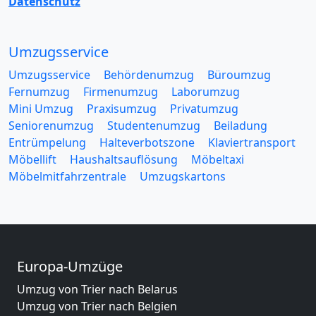
Datenschutz
Umzugsservice
Umzugsservice
Behördenumzug
Büroumzug
Fernumzug
Firmenumzug
Laborumzug
Mini Umzug
Praxisumzug
Privatumzug
Seniorenumzug
Studentenumzug
Beiladung
Entrümpelung
Halteverbotszone
Klaviertransport
Möbellift
Haushaltsauflösung
Möbeltaxi
Möbelmitfahrzentrale
Umzugskartons
Europa-Umzüge
Umzug von Trier nach Belarus
Umzug von Trier nach Belgien