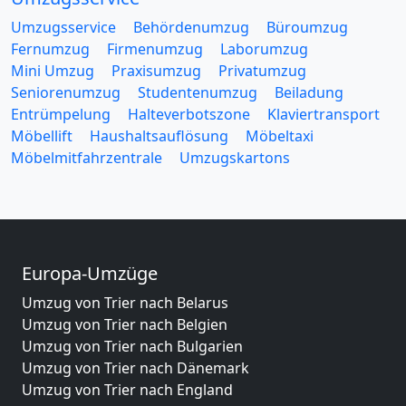
Umzugsservice
Behördenumzug
Büroumzug
Fernumzug
Firmenumzug
Laborumzug
Mini Umzug
Praxisumzug
Privatumzug
Seniorenumzug
Studentenumzug
Beiladung
Entrümpelung
Halteverbotszone
Klaviertransport
Möbellift
Haushaltsauflösung
Möbeltaxi
Möbelmitfahrzentrale
Umzugskartons
Europa-Umzüge
Umzug von Trier nach Belarus
Umzug von Trier nach Belgien
Umzug von Trier nach Bulgarien
Umzug von Trier nach Dänemark
Umzug von Trier nach England