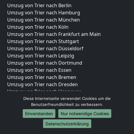
Umzug von Trier nach Berlin
Umzug von Trier nach Hamburg
Umzug von Trier nach München
Umzug von Trier nach Köln
Umzug von Trier nach Frankfurt am Main
Umzug von Trier nach Stuttgart
Umzug von Trier nach Düsseldorf
Umzug von Trier nach Leipzig
Umzug von Trier nach Dortmund
Umzug von Trier nach Essen
Umzug von Trier nach Bremen
Umzug von Trier nach Dresden
Umzug von Trier nach Hannover
Umzug von Trier nach Nürnberg
Diese Internetseite verwendet Cookies um die
Benutzerfreundlichkeit zu verbessern.
Umzug von Trier nach Duisburg
Umzug von Trier nach Bochum
Einverstanden
Nur notwendige Cookies
Umzug von Trier nach Wuppertal
Datenschutzerklärung
Umzug von Trier nach Bielefeld