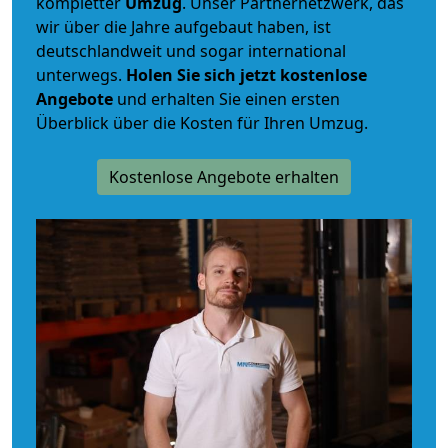
kompletter
Umzug
. Unser Partnernetzwerk, das
wir über die Jahre aufgebaut haben, ist
deutschlandweit und sogar international
unterwegs.
Holen Sie sich jetzt kostenlose
Angebote
und erhalten Sie einen ersten
Überblick über die Kosten für Ihren Umzug.
Kostenlose Angebote erhalten