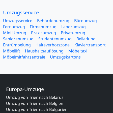
Umzugsservice
Umzugsservice
Behördenumzug
Büroumzug
Fernumzug
Firmenumzug
Laborumzug
Mini Umzug
Praxisumzug
Privatumzug
Seniorenumzug
Studentenumzug
Beiladung
Entrümpelung
Halteverbotszone
Klaviertransport
Möbellift
Haushaltsauflösung
Möbeltaxi
Möbelmitfahrzentrale
Umzugskartons
Europa-Umzüge
Umzug von Trier nach Belarus
Umzug von Trier nach Belgien
Umzug von Trier nach Bulgarien