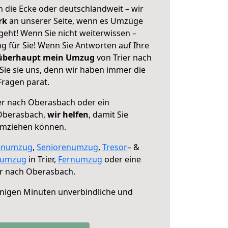
 die Ecke oder deutschlandweit – wir
erk
an unserer Seite, wenn es Umzüge
geht! Wenn Sie nicht weiterwissen –
ng für Sie! Wenn Sie Antworten auf Ihre
 überhaupt mein Umzug
von Trier nach
ie sie uns, denn wir haben immer die
Fragen parat.
er nach Oberasbach oder ein
Oberasbach,
wir helfen
, damit Sie
umziehen können.
enumzug
,
Seniorenumzug
,
Tresor
– &
numzug
in Trier,
Fernumzug
oder eine
er nach Oberasbach.
nigen Minuten unverbindliche und