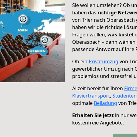
Sie wollen umziehen? Ob um
haben das
richtige Netzw
von Trier nach Oberasbach 
haben wir die richtige Lösu
Fragen wollen,
was kostet
Oberasbach – dann wählen S
passende Antwort auf Ihre 
Ob ein
Privatumzug
von Tri
gewerblicher Umzug nach 
problemlos und stressfrei 
Allzeit bereit für Ihren
Firm
Klaviertransport
,
Studente
optimale
Beiladung
von Tri
Erhalten Sie jetzt
in nur we
kostenfreie Angebote.