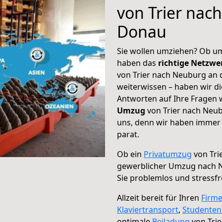
von Trier nac
Donau
Sie wollen umziehen? Ob um
haben das
richtige Netzw
von Trier nach Neuburg an 
weiterwissen – haben wir di
Antworten auf Ihre Fragen 
Umzug
von Trier nach Neub
uns, denn wir haben immer 
parat.
Ob ein
Privatumzug
von Tri
gewerblicher Umzug nach 
Sie problemlos und stressf
Allzeit bereit für Ihren
Firm
Klaviertransport
,
Studente
optimale
Beiladung
von Tri