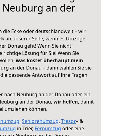
h Neuburg an der
 die Ecke oder deutschlandweit – wir
erk
an unserer Seite, wenn es Umzüge
der Donau geht! Wenn Sie nicht
e richtige Lösung für Sie! Wenn Sie
wollen,
was kostet überhaupt mein
urg an der Donau – dann wählen Sie sie
die passende Antwort auf Ihre Fragen
er nach Neuburg an der Donau oder ein
Neuburg an der Donau,
wir helfen
, damit
rei umziehen können.
enumzug
,
Seniorenumzug
,
Tresor
– &
numzug
in Trier,
Fernumzug
oder eine
er nach Neuburg an der Donau.