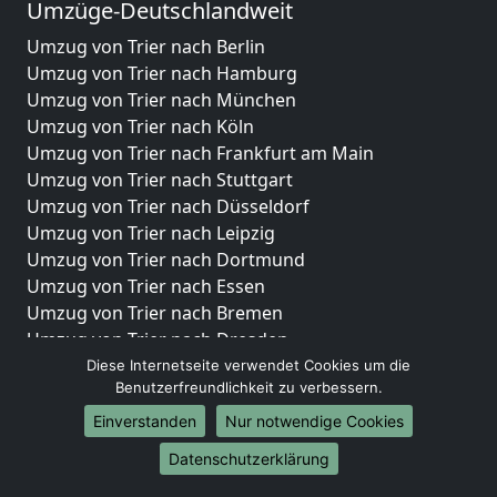
Umzüge-Deutschlandweit
Umzug von Trier nach Berlin
Umzug von Trier nach Hamburg
Umzug von Trier nach München
Umzug von Trier nach Köln
Umzug von Trier nach Frankfurt am Main
Umzug von Trier nach Stuttgart
Umzug von Trier nach Düsseldorf
Umzug von Trier nach Leipzig
Umzug von Trier nach Dortmund
Umzug von Trier nach Essen
Umzug von Trier nach Bremen
Umzug von Trier nach Dresden
Umzug von Trier nach Hannover
Diese Internetseite verwendet Cookies um die
Benutzerfreundlichkeit zu verbessern.
Umzug von Trier nach Nürnberg
Umzug von Trier nach Duisburg
Einverstanden
Nur notwendige Cookies
Umzug von Trier nach Bochum
Datenschutzerklärung
Umzug von Trier nach Wuppertal