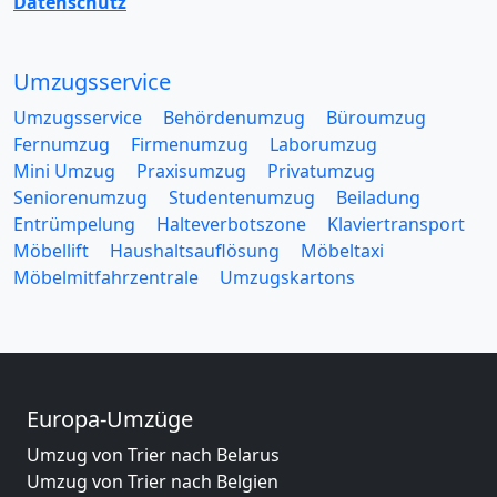
Datenschutz
Umzugsservice
Umzugsservice
Behördenumzug
Büroumzug
Fernumzug
Firmenumzug
Laborumzug
Mini Umzug
Praxisumzug
Privatumzug
Seniorenumzug
Studentenumzug
Beiladung
Entrümpelung
Halteverbotszone
Klaviertransport
Möbellift
Haushaltsauflösung
Möbeltaxi
Möbelmitfahrzentrale
Umzugskartons
Europa-Umzüge
Umzug von Trier nach Belarus
Umzug von Trier nach Belgien