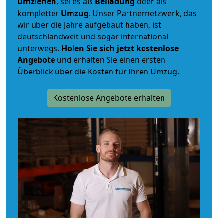
umziehen
, sei es als
Beiladung
oder als
kompletter
Umzug
. Unser Partnernetzwerk, das
wir über die Jahre aufgebaut haben, ist
deutschlandweit und sogar international
unterwegs.
Holen Sie sich jetzt kostenlose
Angebote
und erhalten Sie einen ersten
Überblick über die Kosten für Ihren Umzug.
Kostenlose Angebote erhalten