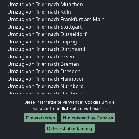
Umzug von Trier nach München
Umzug von Trier nach Köln
Umzug von Trier nach Frankfurt am Main
Umzug von Trier nach Stuttgart
Umzug von Trier nach Düsseldorf
Umzug von Trier nach Leipzig
Umzug von Trier nach Dortmund
Umzug von Trier nach Essen
Umzug von Trier nach Bremen
Umzug von Trier nach Dresden
Umzug von Trier nach Hannover
Umzug von Trier nach Nürnberg
Umzug von Trier nach Duisburg
Umzug von Trier nach Bochum
Diese Internetseite verwendet Cookies um die
Umzug von Trier nach Wuppertal
Benutzerfreundlichkeit zu verbessern.
Umzug von Trier nach Bielefeld
Einverstanden
Nur notwendige Cookies
Umzug von Trier nach Bonn
Datenschutzerklärung
Umzug von Trier nach Münster