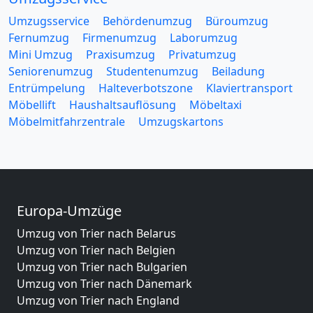
Umzugsservice
Behördenumzug
Büroumzug
Fernumzug
Firmenumzug
Laborumzug
Mini Umzug
Praxisumzug
Privatumzug
Seniorenumzug
Studentenumzug
Beiladung
Entrümpelung
Halteverbotszone
Klaviertransport
Möbellift
Haushaltsauflösung
Möbeltaxi
Möbelmitfahrzentrale
Umzugskartons
Europa-Umzüge
Umzug von Trier nach Belarus
Umzug von Trier nach Belgien
Umzug von Trier nach Bulgarien
Umzug von Trier nach Dänemark
Umzug von Trier nach England