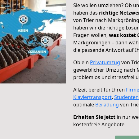
Sie wollen umziehen? Ob um
haben das
richtige Netzw
von Trier nach Markgröning
haben wir die richtige Lösu
Fragen wollen,
was kostet
Markgröningen – dann wähl
die passende Antwort auf Ih
Ob ein
Privatumzug
von Tri
gewerblicher Umzug nach 
problemlos und stressfrei 
Allzeit bereit für Ihren
Firm
Klaviertransport
,
Studente
optimale
Beiladung
von Tri
Erhalten Sie jetzt
in nur we
kostenfreie Angebote.