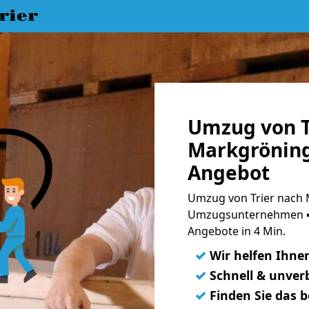
rier
Umzug von T
Markgröning
Angebot
Umzug von Trier nach 
Umzugsunternehmen ➨
Angebote in 4 Min.
✓
Wir helfen Ihne
✓
Schnell & unverb
✓
Finden Sie das 