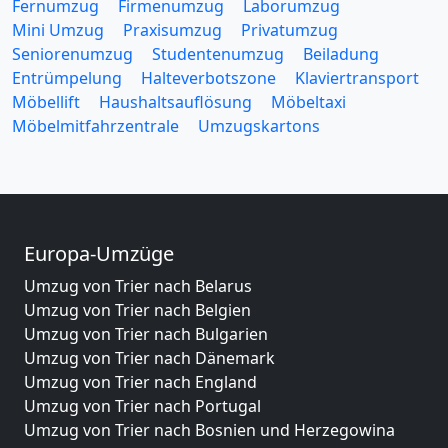
Fernumzug
Firmenumzug
Laborumzug
Mini Umzug
Praxisumzug
Privatumzug
Seniorenumzug
Studentenumzug
Beiladung
Entrümpelung
Halteverbotszone
Klaviertransport
Möbellift
Haushaltsauflösung
Möbeltaxi
Möbelmitfahrzentrale
Umzugskartons
Europa-Umzüge
Umzug von Trier nach Belarus
Umzug von Trier nach Belgien
Umzug von Trier nach Bulgarien
Umzug von Trier nach Dänemark
Umzug von Trier nach England
Umzug von Trier nach Portugal
Umzug von Trier nach Bosnien und Herzegowina