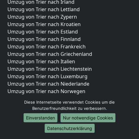
Umzug von Trier nach Irland
Umzug von Trier nach Lettland
Umzug von Trier nach Zypern
Umzug von Trier nach Kroatien
Umzug von Trier nach Estland
Umzug von Trier nach Finnland
Umzug von Trier nach Frankreich
Umzug von Trier nach Griechenland
Umzug von Trier nach Italien
Umzug von Trier nach Liechtenstein
Umzug von Trier nach Luxemburg
Umzug von Trier nach Niederlande
Umzug von Trier nach Norwegen
Umzüge-Deutschlandweit
Diese Internetseite verwendet Cookies um die
Benutzerfreundlichkeit zu verbessern.
Umzug von Trier nach Berlin
Einverstanden
Nur notwendige Cookies
Umzug von Trier nach Hamburg
Umzug von Trier nach München
Datenschutzerklärung
Umzug von Trier nach Köln