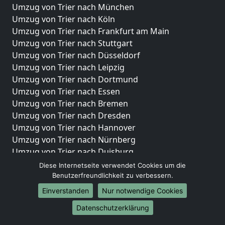
Umzug von Trier nach München
Umzug von Trier nach Köln
Umzug von Trier nach Frankfurt am Main
Umzug von Trier nach Stuttgart
Umzug von Trier nach Düsseldorf
Umzug von Trier nach Leipzig
Umzug von Trier nach Dortmund
Umzug von Trier nach Essen
Umzug von Trier nach Bremen
Umzug von Trier nach Dresden
Umzug von Trier nach Hannover
Umzug von Trier nach Nürnberg
Umzug von Trier nach Duisburg
Umzug von Trier nach Bochum
Diese Internetseite verwendet Cookies um die
Umzug von Trier nach Wuppertal
Benutzerfreundlichkeit zu verbessern.
Umzug von Trier nach Bielefeld
Einverstanden
Nur notwendige Cookies
Umzug von Trier nach Bonn
Datenschutzerklärung
Umzug von Trier nach Münster