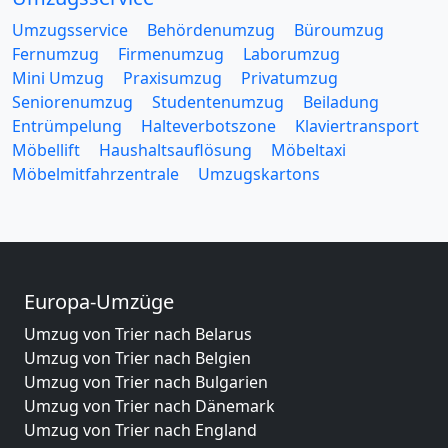
Umzugsservice
Behördenumzug
Büroumzug
Fernumzug
Firmenumzug
Laborumzug
Mini Umzug
Praxisumzug
Privatumzug
Seniorenumzug
Studentenumzug
Beiladung
Entrümpelung
Halteverbotszone
Klaviertransport
Möbellift
Haushaltsauflösung
Möbeltaxi
Möbelmitfahrzentrale
Umzugskartons
Europa-Umzüge
Umzug von Trier nach Belarus
Umzug von Trier nach Belgien
Umzug von Trier nach Bulgarien
Umzug von Trier nach Dänemark
Umzug von Trier nach England