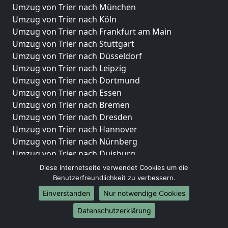
Umzug von Trier nach München
Umzug von Trier nach Köln
Umzug von Trier nach Frankfurt am Main
Umzug von Trier nach Stuttgart
Umzug von Trier nach Düsseldorf
Umzug von Trier nach Leipzig
Umzug von Trier nach Dortmund
Umzug von Trier nach Essen
Umzug von Trier nach Bremen
Umzug von Trier nach Dresden
Umzug von Trier nach Hannover
Umzug von Trier nach Nürnberg
Umzug von Trier nach Duisburg
Umzug von Trier nach Bochum
Diese Internetseite verwendet Cookies um die
Umzug von Trier nach Wuppertal
Benutzerfreundlichkeit zu verbessern.
Umzug von Trier nach Bielefeld
Einverstanden
Nur notwendige Cookies
Umzug von Trier nach Bonn
Datenschutzerklärung
Umzug von Trier nach Münster