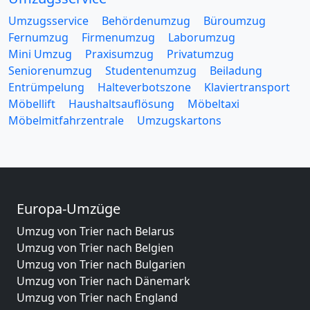
Umzugsservice
Behördenumzug
Büroumzug
Fernumzug
Firmenumzug
Laborumzug
Mini Umzug
Praxisumzug
Privatumzug
Seniorenumzug
Studentenumzug
Beiladung
Entrümpelung
Halteverbotszone
Klaviertransport
Möbellift
Haushaltsauflösung
Möbeltaxi
Möbelmitfahrzentrale
Umzugskartons
Europa-Umzüge
Umzug von Trier nach Belarus
Umzug von Trier nach Belgien
Umzug von Trier nach Bulgarien
Umzug von Trier nach Dänemark
Umzug von Trier nach England