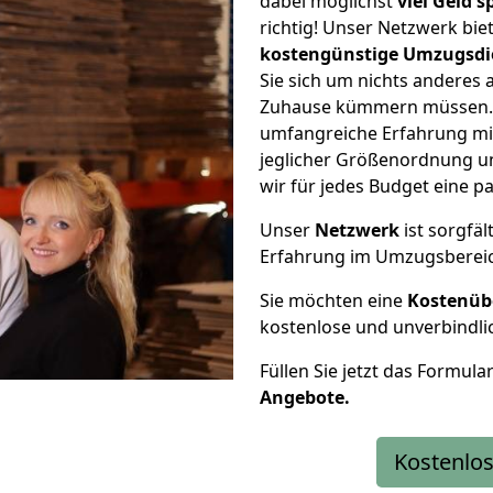
dabei möglichst
viel Geld 
richtig! Unser Netzwerk bi
kostengünstige Umzugsdi
Sie sich um nichts anderes 
Zuhause kümmern müssen. W
umfangreiche Erfahrung mit
jeglicher Größenordnung u
wir für jedes Budget eine 
Unser
Netzwerk
ist sorgfäl
Erfahrung im Umzugsberei
Sie möchten eine
Kostenüb
kostenlose und unverbindli
Füllen Sie jetzt das Formula
Angebote.
Kostenlos