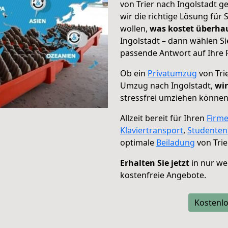
von Trier nach Ingolstadt g
wir die richtige Lösung für
wollen,
was kostet überh
Ingolstadt – dann wählen Si
passende Antwort auf Ihre 
Ob ein
Privatumzug
von Tri
Umzug nach Ingolstadt,
wir
stressfrei umziehen können
Allzeit bereit für Ihren
Firm
Klaviertransport
,
Studente
optimale
Beiladung
von Trie
Erhalten Sie jetzt
in nur we
kostenfreie Angebote.
Kostenlo