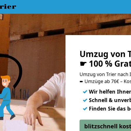
rier
Umzug von T
☛ 100 % Gra
Umzug von Trier nach
➨ Umzüge ab 76€ – Kos
✓
Wir helfen Ihne
✓
Schnell & unverb
✓
Finden Sie das 
blitzschnell ko