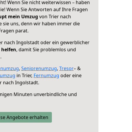
eht! Wenn Sie nicht weiterwissen – haben
 Sie! Wenn Sie Antworten auf Ihre Fragen
aupt mein Umzug
von Trier nach
e sie uns, denn wir haben immer die
Fragen parat.
er nach Ingolstadt oder ein gewerblicher
 helfen
, damit Sie problemlos und
.
enumzug
,
Seniorenumzug
,
Tresor
– &
numzug
in Trier,
Fernumzug
oder eine
r nach Ingolstadt.
nigen Minuten unverbindliche und
se Angebote erhalten