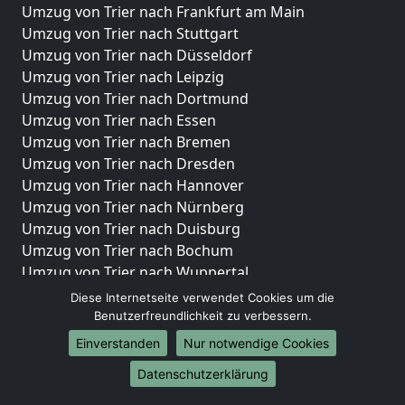
Umzug von Trier nach Frankfurt am Main
Umzug von Trier nach Stuttgart
Umzug von Trier nach Düsseldorf
Umzug von Trier nach Leipzig
Umzug von Trier nach Dortmund
Umzug von Trier nach Essen
Umzug von Trier nach Bremen
Umzug von Trier nach Dresden
Umzug von Trier nach Hannover
Umzug von Trier nach Nürnberg
Umzug von Trier nach Duisburg
Umzug von Trier nach Bochum
Umzug von Trier nach Wuppertal
Umzug von Trier nach Bielefeld
Diese Internetseite verwendet Cookies um die
Umzug von Trier nach Bonn
Benutzerfreundlichkeit zu verbessern.
Umzug von Trier nach Münster
Einverstanden
Nur notwendige Cookies
Internationale-Umzüge
Datenschutzerklärung
Umzug von Trier nach Brasilien