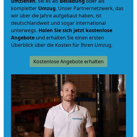
umziehen
, sei es als
Beiladung
oder als
kompletter
Umzug
. Unser Partnernetzwerk, das
wir über die Jahre aufgebaut haben, ist
deutschlandweit und sogar international
unterwegs.
Holen Sie sich jetzt kostenlose
Angebote
und erhalten Sie einen ersten
Überblick über die Kosten für Ihren Umzug.
Kostenlose Angebote erhalten