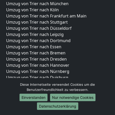
Umzug von Trier nach München
Umzug von Trier nach Köln
Umzug von Trier nach Frankfurt am Main
Umzug von Trier nach Stuttgart
Umzug von Trier nach Düsseldorf
Umzug von Trier nach Leipzig
Umzug von Trier nach Dortmund
Umzug von Trier nach Essen
Umzug von Trier nach Bremen
Umzug von Trier nach Dresden
Umzug von Trier nach Hannover
Umzug von Trier nach Nürnberg
Umzug von Trier nach Duisburg
Umzug von Trier nach Bochum
Diese Internetseite verwendet Cookies um die
Umzug von Trier nach Wuppertal
Benutzerfreundlichkeit zu verbessern.
Umzug von Trier nach Bielefeld
Einverstanden
Nur notwendige Cookies
Umzug von Trier nach Bonn
Datenschutzerklärung
Umzug von Trier nach Münster