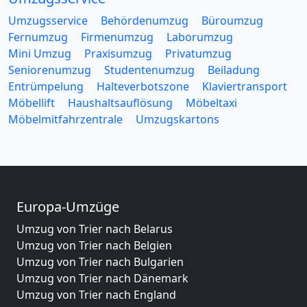
Umzugsservice
Behördenumzug
Büroumzug
Fernumzug
Firmenumzug
Laborumzug
Mini Umzug
Praxisumzug
Privatumzug
Seniorenumzug
Studentenumzug
Beiladung
Entrümpelung
Halteverbotszone
Klaviertransport
Möbellift
Haushaltsauflösung
Möbeltaxi
Möbelmitfahrzentrale
Umzugskartons
Europa-Umzüge
Umzug von Trier nach Belarus
Umzug von Trier nach Belgien
Umzug von Trier nach Bulgarien
Umzug von Trier nach Dänemark
Umzug von Trier nach England