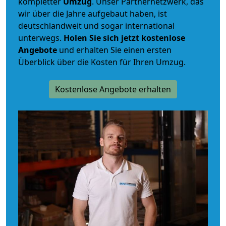
kompletter
Umzug
. Unser Partnernetzwerk, das
wir über die Jahre aufgebaut haben, ist
deutschlandweit und sogar international
unterwegs.
Holen Sie sich jetzt kostenlose
Angebote
und erhalten Sie einen ersten
Überblick über die Kosten für Ihren Umzug.
Kostenlose Angebote erhalten