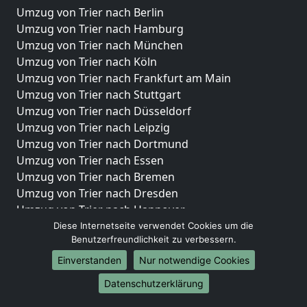
Umzug von Trier nach Berlin
Umzug von Trier nach Hamburg
Umzug von Trier nach München
Umzug von Trier nach Köln
Umzug von Trier nach Frankfurt am Main
Umzug von Trier nach Stuttgart
Umzug von Trier nach Düsseldorf
Umzug von Trier nach Leipzig
Umzug von Trier nach Dortmund
Umzug von Trier nach Essen
Umzug von Trier nach Bremen
Umzug von Trier nach Dresden
Umzug von Trier nach Hannover
Umzug von Trier nach Nürnberg
Diese Internetseite verwendet Cookies um die
Benutzerfreundlichkeit zu verbessern.
Umzug von Trier nach Duisburg
Umzug von Trier nach Bochum
Einverstanden
Nur notwendige Cookies
Umzug von Trier nach Wuppertal
Datenschutzerklärung
Umzug von Trier nach Bielefeld