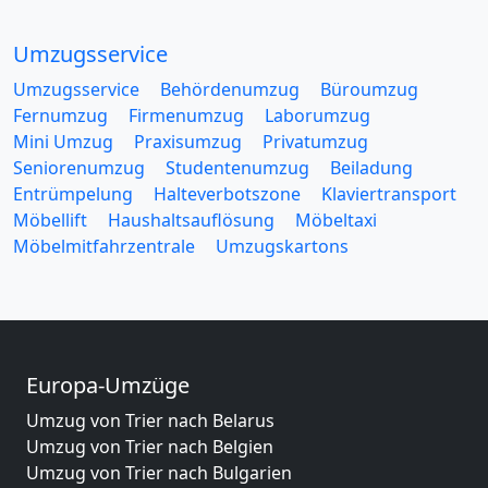
Umzugsservice
Umzugsservice
Behördenumzug
Büroumzug
Fernumzug
Firmenumzug
Laborumzug
Mini Umzug
Praxisumzug
Privatumzug
Seniorenumzug
Studentenumzug
Beiladung
Entrümpelung
Halteverbotszone
Klaviertransport
Möbellift
Haushaltsauflösung
Möbeltaxi
Möbelmitfahrzentrale
Umzugskartons
Europa-Umzüge
Umzug von Trier nach Belarus
Umzug von Trier nach Belgien
Umzug von Trier nach Bulgarien