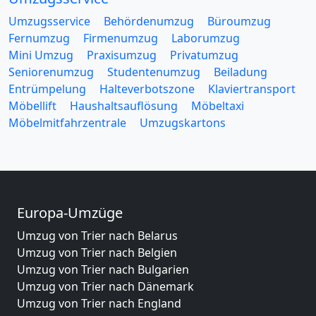
Umzugsservice
Behördenumzug
Büroumzug
Fernumzug
Firmenumzug
Laborumzug
Mini Umzug
Praxisumzug
Privatumzug
Seniorenumzug
Studentenumzug
Beiladung
Entrümpelung
Halteverbotszone
Klaviertransport
Möbellift
Haushaltsauflösung
Möbeltaxi
Möbelmitfahrzentrale
Umzugskartons
Europa-Umzüge
Umzug von Trier nach Belarus
Umzug von Trier nach Belgien
Umzug von Trier nach Bulgarien
Umzug von Trier nach Dänemark
Umzug von Trier nach England