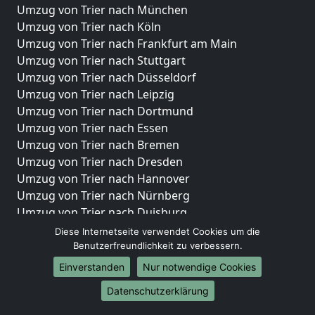
Umzug von Trier nach München
Umzug von Trier nach Köln
Umzug von Trier nach Frankfurt am Main
Umzug von Trier nach Stuttgart
Umzug von Trier nach Düsseldorf
Umzug von Trier nach Leipzig
Umzug von Trier nach Dortmund
Umzug von Trier nach Essen
Umzug von Trier nach Bremen
Umzug von Trier nach Dresden
Umzug von Trier nach Hannover
Umzug von Trier nach Nürnberg
Umzug von Trier nach Duisburg
Umzug von Trier nach Bochum
Diese Internetseite verwendet Cookies um die
Umzug von Trier nach Wuppertal
Benutzerfreundlichkeit zu verbessern.
Umzug von Trier nach Bielefeld
Einverstanden
Nur notwendige Cookies
Umzug von Trier nach Bonn
Datenschutzerklärung
Umzug von Trier nach Münster