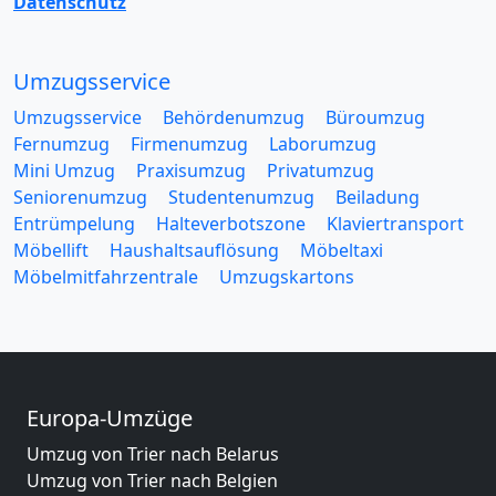
Datenschutz
Umzugsservice
Umzugsservice
Behördenumzug
Büroumzug
Fernumzug
Firmenumzug
Laborumzug
Mini Umzug
Praxisumzug
Privatumzug
Seniorenumzug
Studentenumzug
Beiladung
Entrümpelung
Halteverbotszone
Klaviertransport
Möbellift
Haushaltsauflösung
Möbeltaxi
Möbelmitfahrzentrale
Umzugskartons
Europa-Umzüge
Umzug von Trier nach Belarus
Umzug von Trier nach Belgien