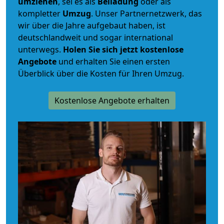
umziehen
, sei es als
Beiladung
oder als
kompletter
Umzug
. Unser Partnernetzwerk, das
wir über die Jahre aufgebaut haben, ist
deutschlandweit und sogar international
unterwegs.
Holen Sie sich jetzt kostenlose
Angebote
und erhalten Sie einen ersten
Überblick über die Kosten für Ihren Umzug.
Kostenlose Angebote erhalten