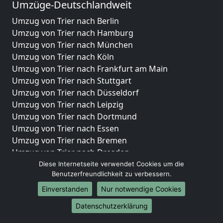
Umzüge-Deutschlandweit
Umzug von Trier nach Berlin
Umzug von Trier nach Hamburg
Umzug von Trier nach München
Umzug von Trier nach Köln
Umzug von Trier nach Frankfurt am Main
Umzug von Trier nach Stuttgart
Umzug von Trier nach Düsseldorf
Umzug von Trier nach Leipzig
Umzug von Trier nach Dortmund
Umzug von Trier nach Essen
Umzug von Trier nach Bremen
Umzug von Trier nach Dresden
Umzug von Trier nach Hannover
Diese Internetseite verwendet Cookies um die
Benutzerfreundlichkeit zu verbessern.
Umzug von Trier nach Nürnberg
Umzug von Trier nach Duisburg
Einverstanden
Nur notwendige Cookies
Umzug von Trier nach Bochum
Datenschutzerklärung
Umzug von Trier nach Wuppertal