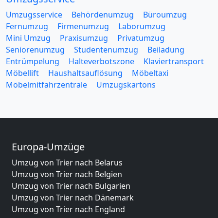
Umzugsservice
Behördenumzug
Büroumzug
Fernumzug
Firmenumzug
Laborumzug
Mini Umzug
Praxisumzug
Privatumzug
Seniorenumzug
Studentenumzug
Beiladung
Entrümpelung
Halteverbotszone
Klaviertransport
Möbellift
Haushaltsauflösung
Möbeltaxi
Möbelmitfahrzentrale
Umzugskartons
Europa-Umzüge
Umzug von Trier nach Belarus
Umzug von Trier nach Belgien
Umzug von Trier nach Bulgarien
Umzug von Trier nach Dänemark
Umzug von Trier nach England