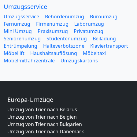
Umzugsservice
Umzugsservice
Behördenumzug
Büroumzug
Fernumzug
Firmenumzug
Laborumzug
Mini Umzug
Praxisumzug
Privatumzug
Seniorenumzug
Studentenumzug
Beiladung
Entrümpelung
Halteverbotszone
Klaviertransport
Möbellift
Haushaltsauflösung
Möbeltaxi
Möbelmitfahrzentrale
Umzugskartons
Europa-Umzüge
Umzug von Trier nach Belarus
Umzug von Trier nach Belgien
Umzug von Trier nach Bulgarien
Umzug von Trier nach Dänemark