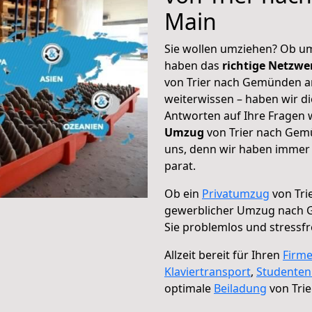
Main
Sie wollen umziehen? Ob um
haben das
richtige Netzw
von Trier nach Gemünden a
weiterwissen – haben wir di
Antworten auf Ihre Fragen 
Umzug
von Trier nach Gem
uns, denn wir haben immer 
parat.
Ob ein
Privatumzug
von Tri
gewerblicher Umzug nach
Sie problemlos und stressf
Allzeit bereit für Ihren
Firm
Klaviertransport
,
Studente
optimale
Beiladung
von Tri