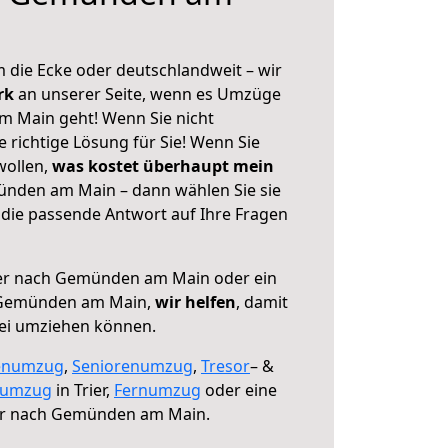
 die Ecke oder deutschlandweit – wir
erk
an unserer Seite, wenn es Umzüge
m Main geht! Wenn Sie nicht
e richtige Lösung für Sie! Wenn Sie
wollen,
was kostet überhaupt mein
ünden am Main – dann wählen Sie sie
die passende Antwort auf Ihre Fragen
er nach Gemünden am Main oder ein
 Gemünden am Main,
wir helfen
, damit
rei umziehen können.
enumzug
,
Seniorenumzug
,
Tresor
– &
numzug
in Trier,
Fernumzug
oder eine
er nach Gemünden am Main.