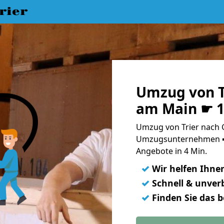
rier
Umzug von 
am Main ☛ 1
Umzug von Trier nach
Umzugsunternehmen ➨
Angebote in 4 Min.
✓
Wir helfen Ihne
✓
Schnell & unverb
✓
Finden Sie das 