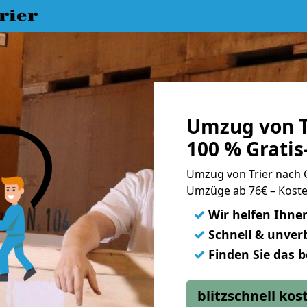
rier
Umzug von T
100 % Grati
Umzug von Trier nach
Umzüge ab 76€ – Koste
✓
Wir helfen Ihne
✓
Schnell & unverb
✓
Finden Sie das 
blitzschnell ko