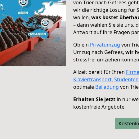
von Trier nach Gefrees geht
wir die richtige Lösung für
wollen,
was kostet überh
– dann wählen Sie sie uns,
Antwort auf Ihre Fragen par
Ob ein
Privatumzug
von Tri
Umzug nach Gefrees,
wir h
stressfrei umziehen können
Allzeit bereit für Ihren
Firm
Klaviertransport
,
Studente
optimale
Beiladung
von Trie
Erhalten Sie jetzt
in nur we
kostenfreie Angebote.
Kostenlo