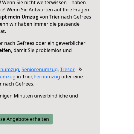
! Wenn Sie nicht weiterwissen – haben
 Sie! Wenn Sie Antworten auf Ihre Fragen
aupt mein Umzug
von Trier nach Gefrees
 denn wir haben immer die passende
at.
er nach Gefrees oder ein gewerblicher
elfen
, damit Sie problemlos und
.
enumzug
,
Seniorenumzug
,
Tresor
– &
numzug
in Trier,
Fernumzug
oder eine
r nach Gefrees.
nigen Minuten unverbindliche und
se Angebote erhalten