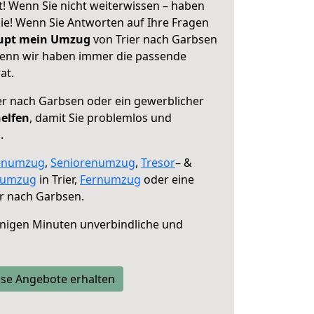
t! Wenn Sie nicht weiterwissen – haben
 Sie! Wenn Sie Antworten auf Ihre Fragen
aupt mein Umzug
von Trier nach Garbsen
 denn wir haben immer die passende
at.
er nach Garbsen oder ein gewerblicher
helfen
, damit Sie problemlos und
.
enumzug
,
Seniorenumzug
,
Tresor
– &
numzug
in Trier,
Fernumzug
oder eine
r nach Garbsen.
nigen Minuten unverbindliche und
se Angebote erhalten