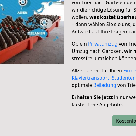
von Trier nach Garbsen geh
wir die richtige Lösung für
wollen,
was kostet überh
– dann wählen Sie sie uns,
Antwort auf Ihre Fragen par
Ob ein
Privatumzug
von Tri
Umzug nach Garbsen,
wir 
stressfrei umziehen können
Allzeit bereit für Ihren
Firm
Klaviertransport
,
Studente
optimale
Beiladung
von Trie
Erhalten Sie jetzt
in nur we
kostenfreie Angebote.
Kostenlo