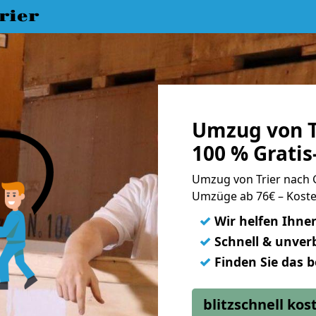
rier
Umzug von T
100 % Grati
Umzug von Trier nach
Umzüge ab 76€ – Koste
✓
Wir helfen Ihne
✓
Schnell & unverb
✓
Finden Sie das 
blitzschnell ko