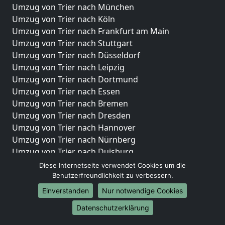
Umzug von Trier nach München
Umzug von Trier nach Köln
Umzug von Trier nach Frankfurt am Main
Umzug von Trier nach Stuttgart
Umzug von Trier nach Düsseldorf
Umzug von Trier nach Leipzig
Umzug von Trier nach Dortmund
Umzug von Trier nach Essen
Umzug von Trier nach Bremen
Umzug von Trier nach Dresden
Umzug von Trier nach Hannover
Umzug von Trier nach Nürnberg
Umzug von Trier nach Duisburg
Umzug von Trier nach Bochum
Diese Internetseite verwendet Cookies um die
Umzug von Trier nach Wuppertal
Benutzerfreundlichkeit zu verbessern.
Umzug von Trier nach Bielefeld
Einverstanden
Nur notwendige Cookies
Umzug von Trier nach Bonn
Datenschutzerklärung
Umzug von Trier nach Münster