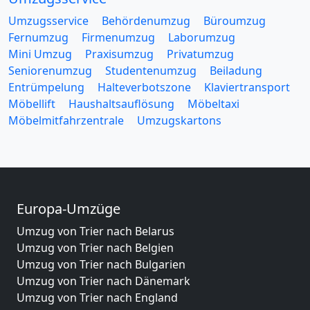
Umzugsservice
Behördenumzug
Büroumzug
Fernumzug
Firmenumzug
Laborumzug
Mini Umzug
Praxisumzug
Privatumzug
Seniorenumzug
Studentenumzug
Beiladung
Entrümpelung
Halteverbotszone
Klaviertransport
Möbellift
Haushaltsauflösung
Möbeltaxi
Möbelmitfahrzentrale
Umzugskartons
Europa-Umzüge
Umzug von Trier nach Belarus
Umzug von Trier nach Belgien
Umzug von Trier nach Bulgarien
Umzug von Trier nach Dänemark
Umzug von Trier nach England