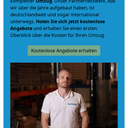
kompletter
Umzug
. Unser Partnernetzwerk, das
wir über die Jahre aufgebaut haben, ist
deutschlandweit und sogar international
unterwegs.
Holen Sie sich jetzt kostenlose
Angebote
und erhalten Sie einen ersten
Überblick über die Kosten für Ihren Umzug.
Kostenlose Angebote erhalten