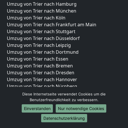
Umzug von Trier nach Hamburg
Umzug von Trier nach München
Umzug von Trier nach Köln
Umzug von Trier nach Frankfurt am Main
Umzug von Trier nach Stuttgart
Umzug von Trier nach Düsseldorf
Umzug von Trier nach Leipzig
Umzug von Trier nach Dortmund
Umzug von Trier nach Essen
Umzug von Trier nach Bremen
Umzug von Trier nach Dresden
Umzug von Trier nach Hannover
Umzug von Trier nach Nürnberg
Umzug von Trier nach Duisburg
Diese Internetseite verwendet Cookies um die
Umzug von Trier nach Bochum
Benutzerfreundlichkeit zu verbessern.
Umzug von Trier nach Wuppertal
Einverstanden
Nur notwendige Cookies
Umzug von Trier nach Bielefeld
Datenschutzerklärung
Umzug von Trier nach Bonn
Umzug von Trier nach Münster