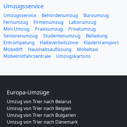
Umzugsservice
Umzugsservice
Behördenumzug
Büroumzug
Fernumzug
Firmenumzug
Laborumzug
Mini Umzug
Praxisumzug
Privatumzug
Seniorenumzug
Studentenumzug
Beiladung
Entrümpelung
Halteverbotszone
Klaviertransport
Möbellift
Haushaltsauflösung
Möbeltaxi
Möbelmitfahrzentrale
Umzugskartons
Europa-Umzüge
Umzug von Trier nach Belarus
Umzug von Trier nach Belgien
Umzug von Trier nach Bulgarien
Umzug von Trier nach Dänemark