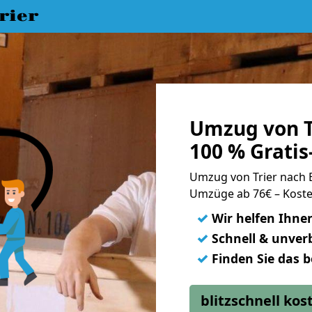
rier
Umzug von T
100 % Grati
Umzug von Trier nach
Umzüge ab 76€ – Koste
✓
Wir helfen Ihne
✓
Schnell & unverb
✓
Finden Sie das 
blitzschnell ko