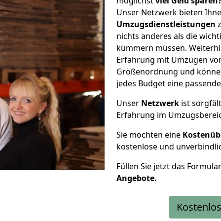
möglichst
viel Geld sparen
Unser Netzwerk bieten Ihn
Umzugsdienstleistungen
z
nichts anderes als die wic
kümmern müssen. Weiterhin
Erfahrung mit Umzügen von 
Größenordnung und können 
jedes Budget eine passende
Unser
Netzwerk
ist sorgfäl
Erfahrung im Umzugsberei
Sie möchten eine
Kostenüb
kostenlose und unverbindli
Füllen Sie jetzt das Formula
Angebote.
Kostenlos