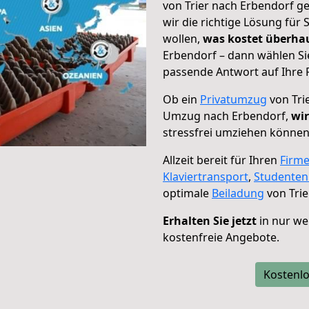
von Trier nach Erbendorf ge
wir die richtige Lösung für
wollen,
was kostet überh
Erbendorf – dann wählen Si
passende Antwort auf Ihre 
Ob ein
Privatumzug
von Tri
Umzug nach Erbendorf,
wir
stressfrei umziehen können
Allzeit bereit für Ihren
Firm
Klaviertransport
,
Studente
optimale
Beiladung
von Trie
Erhalten Sie jetzt
in nur we
kostenfreie Angebote.
Kostenlo