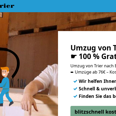
rier
Umzug von T
☛ 100 % Gra
Umzug von Trier nach
➨ Umzüge ab 76€ – Kos
✓
Wir helfen Ihne
✓
Schnell & unverb
✓
Finden Sie das 
blitzschnell ko