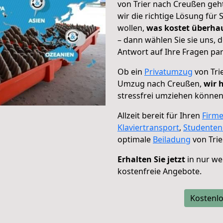
von Trier nach Creußen geh
wir die richtige Lösung für
wollen,
was kostet überh
– dann wählen Sie sie uns,
Antwort auf Ihre Fragen par
Ob ein
Privatumzug
von Tri
Umzug nach Creußen,
wir 
stressfrei umziehen können
Allzeit bereit für Ihren
Firm
Klaviertransport
,
Studente
optimale
Beiladung
von Trie
Erhalten Sie jetzt
in nur we
kostenfreie Angebote.
Kostenlo