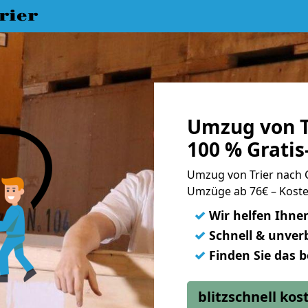
rier
Umzug von T
100 % Grati
Umzug von Trier nach
Umzüge ab 76€ – Koste
✓
Wir helfen Ihne
✓
Schnell & unverb
✓
Finden Sie das 
blitzschnell ko