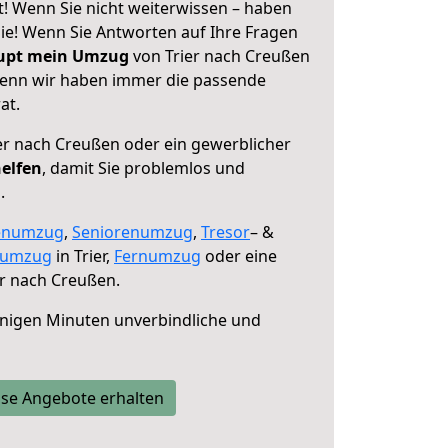
t! Wenn Sie nicht weiterwissen – haben
 Sie! Wenn Sie Antworten auf Ihre Fragen
aupt mein Umzug
von Trier nach Creußen
 denn wir haben immer die passende
at.
er nach Creußen oder ein gewerblicher
helfen
, damit Sie problemlos und
.
enumzug
,
Seniorenumzug
,
Tresor
– &
numzug
in Trier,
Fernumzug
oder eine
r nach Creußen.
nigen Minuten unverbindliche und
se Angebote erhalten