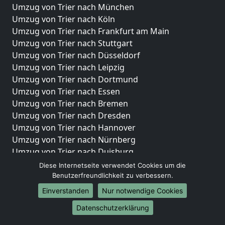
Umzug von Trier nach München
Umzug von Trier nach Köln
Umzug von Trier nach Frankfurt am Main
Umzug von Trier nach Stuttgart
Umzug von Trier nach Düsseldorf
Umzug von Trier nach Leipzig
Umzug von Trier nach Dortmund
Umzug von Trier nach Essen
Umzug von Trier nach Bremen
Umzug von Trier nach Dresden
Umzug von Trier nach Hannover
Umzug von Trier nach Nürnberg
Umzug von Trier nach Duisburg
Umzug von Trier nach Bochum
Diese Internetseite verwendet Cookies um die
Umzug von Trier nach Wuppertal
Benutzerfreundlichkeit zu verbessern.
Umzug von Trier nach Bielefeld
Einverstanden
Nur notwendige Cookies
Umzug von Trier nach Bonn
Datenschutzerklärung
Umzug von Trier nach Münster