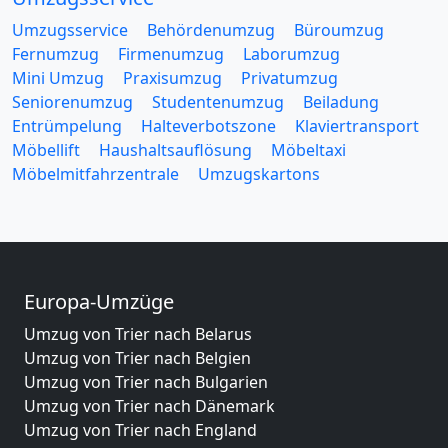
Umzugsservice
Behördenumzug
Büroumzug
Fernumzug
Firmenumzug
Laborumzug
Mini Umzug
Praxisumzug
Privatumzug
Seniorenumzug
Studentenumzug
Beiladung
Entrümpelung
Halteverbotszone
Klaviertransport
Möbellift
Haushaltsauflösung
Möbeltaxi
Möbelmitfahrzentrale
Umzugskartons
Europa-Umzüge
Umzug von Trier nach Belarus
Umzug von Trier nach Belgien
Umzug von Trier nach Bulgarien
Umzug von Trier nach Dänemark
Umzug von Trier nach England