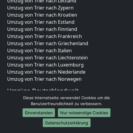
Umzug von Trier nach Lettland
Umzug von Trier nach Zypern
Umzug von Trier nach Kroatien
Umzug von Trier nach Estland
Umzug von Trier nach Finnland
Umzug von Trier nach Frankreich
Umzug von Trier nach Griechenland
Umzug von Trier nach Italien
Umzug von Trier nach Liechtenstein
Umzug von Trier nach Luxemburg
Umzug von Trier nach Niederlande
Umzug von Trier nach Norwegen
Umzüge-Deutschlandweit
Diese Internetseite verwendet Cookies um die
Umzug von Trier nach Berlin
Benutzerfreundlichkeit zu verbessern.
Umzug von Trier nach Hamburg
Einverstanden
Nur notwendige Cookies
Umzug von Trier nach München
Umzug von Trier nach Köln
Datenschutzerklärung
Umzug von Trier nach Frankfurt am Main