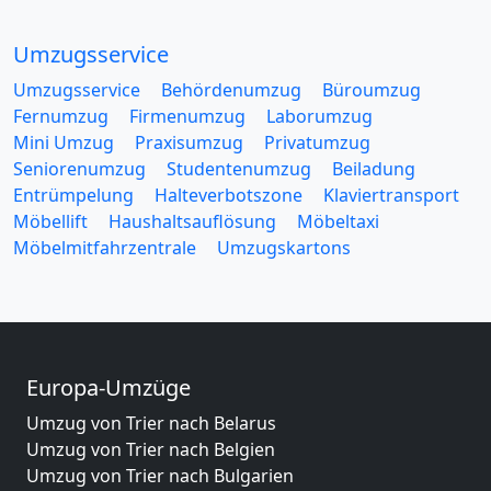
Umzugsservice
Umzugsservice
Behördenumzug
Büroumzug
Fernumzug
Firmenumzug
Laborumzug
Mini Umzug
Praxisumzug
Privatumzug
Seniorenumzug
Studentenumzug
Beiladung
Entrümpelung
Halteverbotszone
Klaviertransport
Möbellift
Haushaltsauflösung
Möbeltaxi
Möbelmitfahrzentrale
Umzugskartons
Europa-Umzüge
Umzug von Trier nach Belarus
Umzug von Trier nach Belgien
Umzug von Trier nach Bulgarien