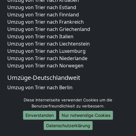
Umzug von Trier nach Estland
Umzug von Trier nach Finnland
Umzug von Trier nach Frankreich
Umzug von Trier nach Griechenland
Umzug von Trier nach Italien
Umzug von Trier nach Liechtenstein
Umzug von Trier nach Luxemburg
Umzug von Trier nach Niederlande
Umzug von Trier nach Norwegen
Umzüge-Deutschlandweit
Umzug von Trier nach Berlin
Umzug von Trier nach Hamburg
Diese Internetseite verwendet Cookies um die
Umzug von Trier nach München
Benutzerfreundlichkeit zu verbessern.
Umzug von Trier nach Köln
Einverstanden
Nur notwendige Cookies
Umzug von Trier nach Frankfurt am Main
Umzug von Trier nach Stuttgart
Datenschutzerklärung
Umzug von Trier nach Düsseldorf