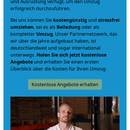
und Ausrüstung verfügt, um den Umzug
erfolgreich durchzuführen.
Bei uns können Sie
kostengünstig
und
stressfrei
umziehen
, sei es als
Beiladung
oder als
kompletter
Umzug
. Unser Partnernetzwerk, das
wir über die Jahre aufgebaut haben, ist
deutschlandweit und sogar international
unterwegs.
Holen Sie sich jetzt kostenlose
Angebote
und erhalten Sie einen ersten
Überblick über die Kosten für Ihren Umzug.
Kostenlose Angebote erhalten