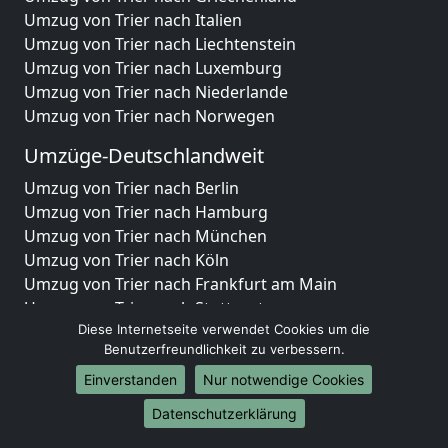
Umzug von Trier nach Italien
Umzug von Trier nach Liechtenstein
Umzug von Trier nach Luxemburg
Umzug von Trier nach Niederlande
Umzug von Trier nach Norwegen
Umzüge-Deutschlandweit
Umzug von Trier nach Berlin
Umzug von Trier nach Hamburg
Umzug von Trier nach München
Umzug von Trier nach Köln
Umzug von Trier nach Frankfurt am Main
Umzug von Trier nach Stuttgart
Umzug von Trier nach Düsseldorf
Diese Internetseite verwendet Cookies um die
Benutzerfreundlichkeit zu verbessern.
Umzug von Trier nach Leipzig
Umzug von Trier nach Dortmund
Einverstanden
Nur notwendige Cookies
Umzug von Trier nach Essen
Datenschutzerklärung
Umzug von Trier nach Bremen