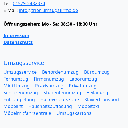
Tel.:
01579-2482374
E-Mail:
info@trier-umzugsfirma.de
Öffnungszeiten:
Mo - Sa: 08:30 - 18:00 Uhr
Impressum
Datenschutz
Umzugsservice
Umzugsservice
Behördenumzug
Büroumzug
Fernumzug
Firmenumzug
Laborumzug
Mini Umzug
Praxisumzug
Privatumzug
Seniorenumzug
Studentenumzug
Beiladung
Entrümpelung
Halteverbotszone
Klaviertransport
Möbellift
Haushaltsauflösung
Möbeltaxi
Möbelmitfahrzentrale
Umzugskartons