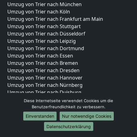
Umzug von Trier nach München
Umzug von Trier nach Köln
Umzug von Trier nach Frankfurt am Main
Umzug von Trier nach Stuttgart
Umzug von Trier nach Düsseldorf
Umzug von Trier nach Leipzig
Umzug von Trier nach Dortmund
Umzug von Trier nach Essen
Umzug von Trier nach Bremen
Umzug von Trier nach Dresden
Umzug von Trier nach Hannover
Umzug von Trier nach Nürnberg
Umzug von Trier nach Duisburg
Umzug von Trier nach Bochum
Diese Internetseite verwendet Cookies um die
Umzug von Trier nach Wuppertal
Benutzerfreundlichkeit zu verbessern.
Umzug von Trier nach Bielefeld
Einverstanden
Nur notwendige Cookies
Umzug von Trier nach Bonn
Datenschutzerklärung
Umzug von Trier nach Münster