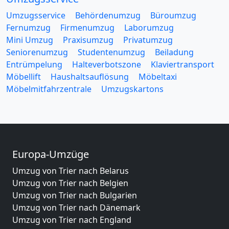
Umzugsservice
Behördenumzug
Büroumzug
Fernumzug
Firmenumzug
Laborumzug
Mini Umzug
Praxisumzug
Privatumzug
Seniorenumzug
Studentenumzug
Beiladung
Entrümpelung
Halteverbotszone
Klaviertransport
Möbellift
Haushaltsauflösung
Möbeltaxi
Möbelmitfahrzentrale
Umzugskartons
Europa-Umzüge
Umzug von Trier nach Belarus
Umzug von Trier nach Belgien
Umzug von Trier nach Bulgarien
Umzug von Trier nach Dänemark
Umzug von Trier nach England