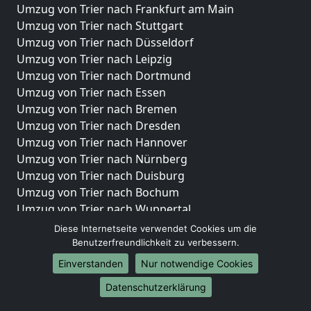
Umzug von Trier nach Frankfurt am Main
Umzug von Trier nach Stuttgart
Umzug von Trier nach Düsseldorf
Umzug von Trier nach Leipzig
Umzug von Trier nach Dortmund
Umzug von Trier nach Essen
Umzug von Trier nach Bremen
Umzug von Trier nach Dresden
Umzug von Trier nach Hannover
Umzug von Trier nach Nürnberg
Umzug von Trier nach Duisburg
Umzug von Trier nach Bochum
Umzug von Trier nach Wuppertal
Umzug von Trier nach Bielefeld
Diese Internetseite verwendet Cookies um die
Umzug von Trier nach Bonn
Benutzerfreundlichkeit zu verbessern.
Umzug von Trier nach Münster
Einverstanden
Nur notwendige Cookies
Internationale-Umzüge
Datenschutzerklärung
Umzug von Trier nach Brasilien