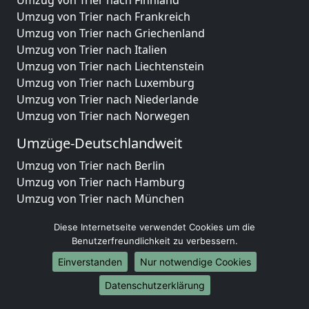
Umzug von Trier nach Frankreich
Umzug von Trier nach Griechenland
Umzug von Trier nach Italien
Umzug von Trier nach Liechtenstein
Umzug von Trier nach Luxemburg
Umzug von Trier nach Niederlande
Umzug von Trier nach Norwegen
Umzüge-Deutschlandweit
Umzug von Trier nach Berlin
Umzug von Trier nach Hamburg
Umzug von Trier nach München
Umzug von Trier nach Köln
Diese Internetseite verwendet Cookies um die
Umzug von Trier nach Frankfurt am Main
Benutzerfreundlichkeit zu verbessern.
Umzug von Trier nach Stuttgart
Einverstanden
Nur notwendige Cookies
Umzug von Trier nach Düsseldorf
Umzug von Trier nach Leipzig
Datenschutzerklärung
Umzug von Trier nach Dortmund