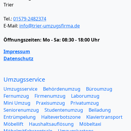
Trier
Tel.:
01579-2482374
E-Mail:
info@trier-umzugsfirma.de
Öffnungszeiten:
Mo - Sa: 08:30 - 18:00 Uhr
Impressum
Datenschutz
Umzugsservice
Umzugsservice
Behördenumzug
Büroumzug
Fernumzug
Firmenumzug
Laborumzug
Mini Umzug
Praxisumzug
Privatumzug
Seniorenumzug
Studentenumzug
Beiladung
Entrümpelung
Halteverbotszone
Klaviertransport
Möbellift
Haushaltsauflösung
Möbeltaxi
Möbelmitfahrzentrale
Umzugskartons