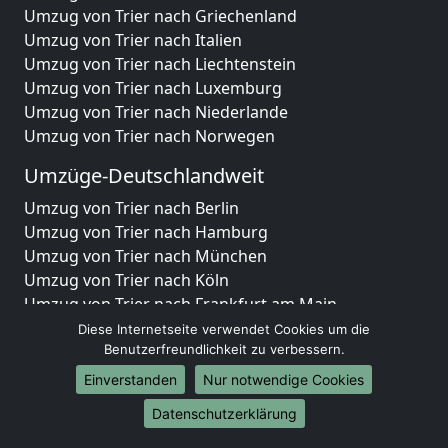
Umzug von Trier nach Griechenland
Umzug von Trier nach Italien
Umzug von Trier nach Liechtenstein
Umzug von Trier nach Luxemburg
Umzug von Trier nach Niederlande
Umzug von Trier nach Norwegen
Umzüge-Deutschlandweit
Umzug von Trier nach Berlin
Umzug von Trier nach Hamburg
Umzug von Trier nach München
Umzug von Trier nach Köln
Umzug von Trier nach Frankfurt am Main
Umzug von Trier nach Stuttgart
Diese Internetseite verwendet Cookies um die
Umzug von Trier nach Düsseldorf
Benutzerfreundlichkeit zu verbessern.
Umzug von Trier nach Leipzig
Einverstanden
Nur notwendige Cookies
Umzug von Trier nach Dortmund
Datenschutzerklärung
Umzug von Trier nach Essen
Umzug von Trier nach Bremen