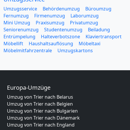
Umzugsservice
Behördenumzug
Büroumzug
Fernumzug
Firmenumzug
Laborumzug
Mini Umzug
Praxisumzug
Privatumzug
Seniorenumzug
Studentenumzug
Beiladung
Entrümpelung
Halteverbotszone
Klaviertransport
Möbellift
Haushaltsauflösung
Möbeltaxi
Möbelmitfahrzentrale
Umzugskartons
Europa-Umzüge
Umzug von Trier nach Belarus
Umzug von Trier nach Belgien
Umzug von Trier nach Bulgarien
Umzug von Trier nach Dänemark
Umzug von Trier nach England