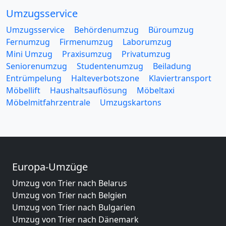
Umzugsservice
Umzugsservice
Behördenumzug
Büroumzug
Fernumzug
Firmenumzug
Laborumzug
Mini Umzug
Praxisumzug
Privatumzug
Seniorenumzug
Studentenumzug
Beiladung
Entrümpelung
Halteverbotszone
Klaviertransport
Möbellift
Haushaltsauflösung
Möbeltaxi
Möbelmitfahrzentrale
Umzugskartons
Europa-Umzüge
Umzug von Trier nach Belarus
Umzug von Trier nach Belgien
Umzug von Trier nach Bulgarien
Umzug von Trier nach Dänemark